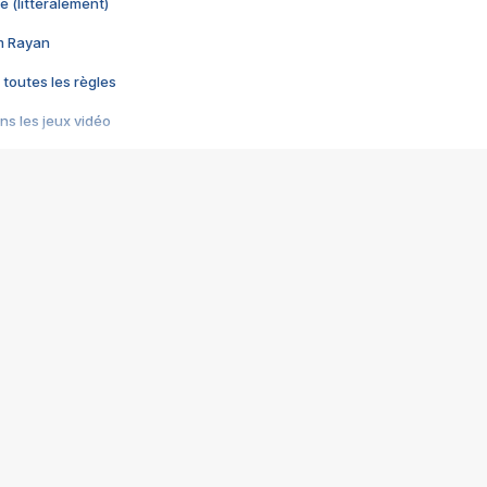
e (littéralement)
im Rayan
 toutes les règles
s les jeux vidéo
us choquant de Rockstar ? - Le scandale BULLY
e plus moche de Steam
du RÊVE tourne au CAUCHEMAR
pendant 8 heures
it… à tort
umiliés par un jeu vidéo
ire - Final Fantasy 8
ti un empire - Age of Empires
story DOFUS