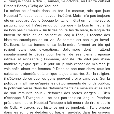
« L’unique chose à dire », samedi, 24 octobre, au Centre culturel
Francis Bebey (Ccfb) de Yaoundé.
La scène se déroule dans un bar. Le conteur, rôle que joue
Noubissi Tchoupo, est un buveur invétéré. Mais il n’a pas toujours
été un saoulard. A une époque lointaine, il était un homme sobre,
jusqu’au jour où il s’est rendu compte que « tu bois tu meurs, tu
ne bois pas tu meurs ». Au fil des bouteilles de bière, la langue du
buveur se délie et, en sautant du coq à l’âne, il raconte des
histoires caustiques de sa vie. Sa femme est son sujet favori.
D’ailleurs, lui, sa femme et sa belle-mère forment un trio qui
revient dans ses divagations. Belle-mère dont il attend
impatiemment le décès pour hériter de ses biens ; épouse
infidèle et exigeante ; lui-même, égoïste. Ne dit-il pas d’une
manière cynique que « le jour où je vais cesser de m’aimer, je
vais enfin aimer ma femme» ? Dans ce one-man-show, tous les
sujets sont abordés et la critique toujours acerbe. Sur la religion,
il s’étonne de ce que les gens peuvent croire sans voir. Sur la
politique, il affirme qu’après les détournements de fonds publics,
le politicien verse dans les détournements de mineurs et se sert
de son immunité pour « défoncer des portes vierges ». Rien
n’échappe à l’ivrogne qui ne sait pas tenir sa langue. Pendant
près d’une heure, Noubissi Tchoupo a fait mourir de rire le public
du Ccfb. A travers ses histoires qui se jonglent, il l’a promené
dans les sombres dédales du bar, et, au-delà, dans les univers